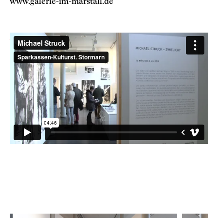
www.galerie-im-marstall.de
Michael Struck
from
Sparkassen-Kulturst. Stormarn
on
Vimeo
.