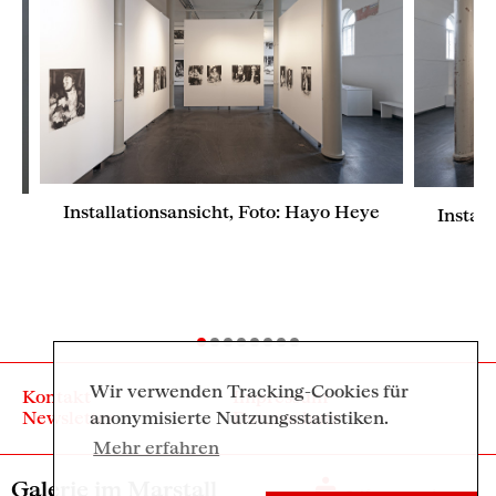
Installationsansicht, Foto: Hayo Heye
Instal
Wir verwenden Tracking-Cookies für
Kontakt
Impressum
anonymisierte Nutzungsstatistiken.
Newsletter
Datenschutz
Mehr erfahren
Galerie im Marstall