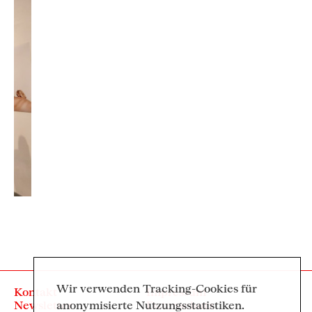
r,
h &
n
Wir verwenden Tracking-Cookies für
Kontakt
Impressum
Newsletter
Datenschutz
anonymisierte Nutzungsstatistiken.